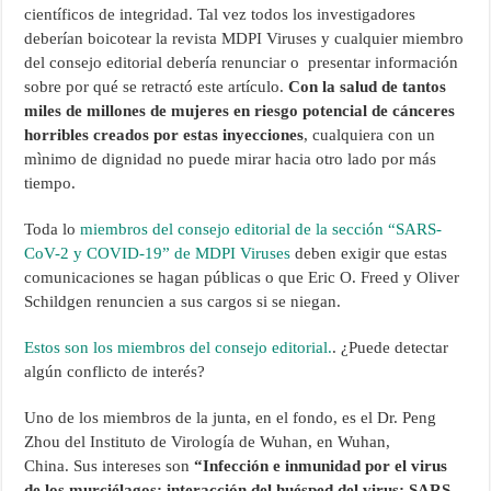
científicos de integridad. Tal vez todos los investigadores
deberían boicotear la revista MDPI Viruses y cualquier miembro
del consejo editorial debería renunciar o presentar información
sobre por qué se retractó este artículo.
Con la salud de tantos
miles de millones de mujeres en riesgo potencial de cánceres
horribles creados por estas inyecciones
, cualquiera con un
mìnimo de dignidad no puede mirar hacia otro lado por más
tiempo.
Toda lo
miembros del consejo editorial de la sección “SARS-
CoV-2 y COVID-19” de MDPI Viruses
deben exigir que estas
comunicaciones se hagan públicas o que Eric O. Freed y Oliver
Schildgen renuncien a sus cargos si se niegan.
Estos son los miembros del consejo editorial.
. ¿Puede detectar
algún conflicto de interés?
Uno de los miembros de la junta, en el fondo, es el Dr. Peng
Zhou del Instituto de Virología de Wuhan, en Wuhan,
China. Sus intereses son
“Infección e inmunidad por el virus
de los murciélagos: interacción del huésped del virus; SARS-