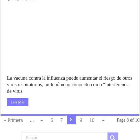
La vacuna contra la influenza puede aumentar el riesgo de otros
virus respiratorios, un fenómeno conocido como "interferencia
de virus
Leer Más
8
« Primera
...
«
6
7
9
10
»
Page 8 of 10