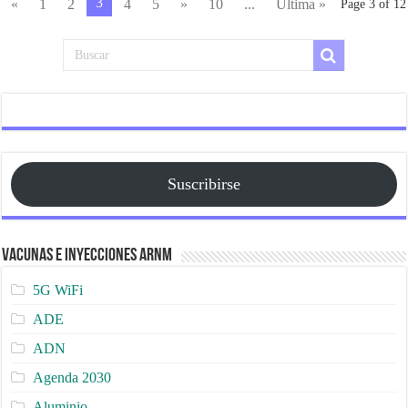
3
«
1
2
4
5
»
10
...
Ultima »
Page 3 of 12
Suscribirse
Vacunas e Inyecciones ARNm
5G WiFi
ADE
ADN
Agenda 2030
Aluminio