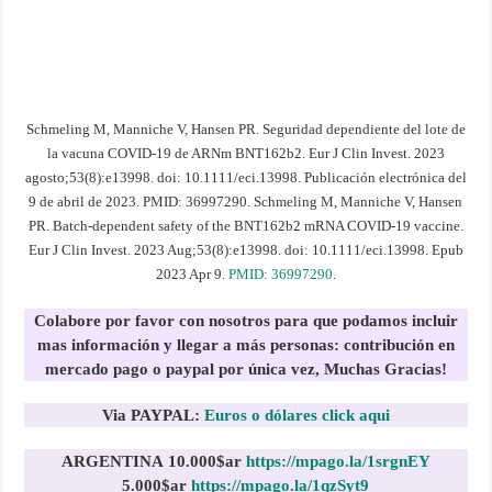
Schmeling M, Manniche V, Hansen PR. Seguridad dependiente del lote de
la vacuna COVID-19 de ARNm BNT162b2. Eur J Clin Invest. 2023
agosto;53(8):e13998. doi: 10.1111/eci.13998. Publicación electrónica del
9 de abril de 2023. PMID: 36997290. Schmeling M, Manniche V, Hansen
PR. Batch-dependent safety of the BNT162b2 mRNA COVID-19 vaccine.
Eur J Clin Invest. 2023 Aug;53(8):e13998. doi: 10.1111/eci.13998. Epub
2023 Apr 9.
PMID: 36997290
.
Colabore por favor con nosotros para que podamos incluir
mas información y llegar a más personas:
contribución en
mercado pago o paypal por única vez, Muchas Gracias!
Via PAYPAL:
Euros o dólares click aqui
ARGENTINA
10.000$ar
https://mpago.la/1srgnEY
5.000$ar
https://mpago.la/1qzSyt9