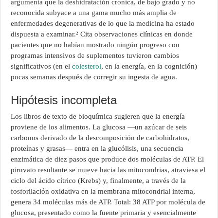
argumenta que la deshidratación crónica, de bajo grado y no
reconocida subyace a una gama mucho más amplia de
enfermedades degenerativas de lo que la medicina ha estado
dispuesta a examinar.² Cita observaciones clínicas en donde
pacientes que no habían mostrado ningún progreso con
programas intensivos de suplementos tuvieron cambios
significativos (en el
colesterol
, en la energía, en la cognición)
pocas semanas después de corregir su ingesta de agua.
Hipótesis incompleta
Los libros de texto de bioquímica sugieren que la energía
proviene de los alimentos. La glucosa —un azúcar de seis
carbonos derivado de la descomposición de carbohidratos,
proteínas y grasas— entra en la glucólisis, una secuencia
enzimática de diez pasos que produce dos moléculas de ATP. El
piruvato resultante se mueve hacia las mitocondrias, atraviesa el
ciclo del ácido cítrico (Krebs) y, finalmente, a través de la
fosforilación oxidativa en la membrana mitocondrial interna,
genera 34 moléculas más de ATP. Total: 38 ATP por molécula de
glucosa, presentado como la fuente primaria y esencialmente