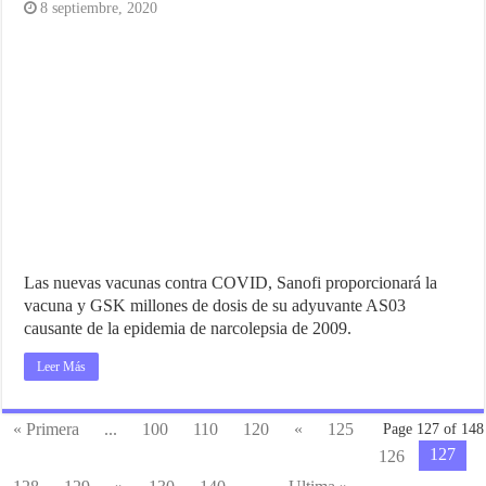
8 septiembre, 2020
Las nuevas vacunas contra COVID, Sanofi proporcionará la
vacuna y GSK millones de dosis de su adyuvante AS03
causante de la epidemia de narcolepsia de 2009.
Leer Más
« Primera
...
100
110
120
«
125
Page 127 of 148
127
126