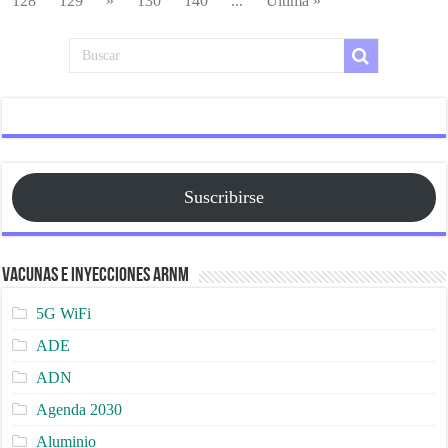
128
129
»
130
140
...
Ultima »
Suscribirse
Vacunas e Inyecciones ARNm
5G WiFi
ADE
ADN
Agenda 2030
Aluminio