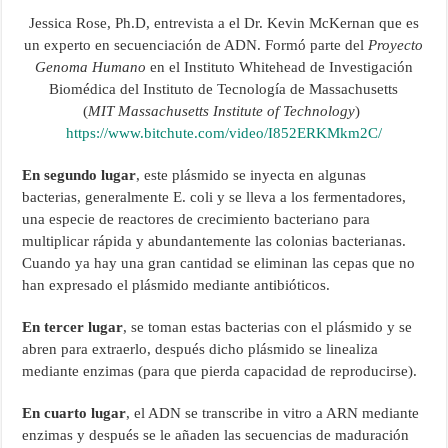
Jessica Rose, Ph.D, entrevista a el Dr. Kevin McKernan que es
un experto en secuenciación de ADN. Formó parte del
Proyecto
Genoma Humano
en el Instituto Whitehead de Investigación
Biomédica del Instituto de Tecnología de Massachusetts
(
MIT
Massachusetts Institute of Technology
)
https://www.bitchute.com/video/I852ERKMkm2C/
En segundo lugar
, este plásmido se inyecta en algunas
bacterias, generalmente E. coli y se lleva a los fermentadores,
una especie de reactores de crecimiento bacteriano para
multiplicar rápida y abundantemente las colonias bacterianas.
Cuando ya hay una gran cantidad se eliminan las cepas que no
han expresado el plásmido mediante antibióticos.
En tercer lugar
, se toman estas bacterias con el plásmido y se
abren para extraerlo, después dicho plásmido se linealiza
mediante enzimas (para que pierda capacidad de reproducirse).
En cuarto lugar
, el ADN se transcribe in vitro a ARN mediante
enzimas y después se le añaden las secuencias de maduración