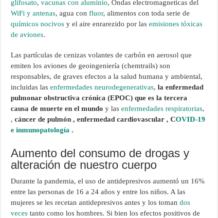
glifosato
,
vacunas con aluminio
, Ondas electromagneticas del
WiFi y antenas
, agua con
fluor
, alimentos con toda serie de
químicos nocivos
y el aire enrarezido por las
emisiones tóxicas
de aviones
.
Las partículas de cenizas volantes de carbón en aerosol que
emiten los aviones de geoingeniería (chemtrails) son
responsables, de graves efectos a la salud humana y ambiental,
incluidas las
enfermedades neurodegenerativas
,
la enfermedad
pulmonar obstructiva crónica (EPOC) que es la tercera
causa de muerte en el mundo
y las
enfermedades respiratorias
,
,
cáncer de pulmón , enfermedad cardiovascular , C
OVID-19
e inmunopatología
.
Aumento del consumo de drogas y
alteración de nuestro cuerpo
Durante la pandemia, el uso de antidepresivos aumentó un 16%
entre las personas de 16 a 24 años y entre los niños. A las
mujeres se les recetan antidepresivos antes y los toman
dos
veces
tanto como los hombres. Si bien los efectos positivos de