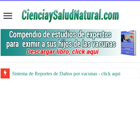
Sistema de Reportes de Daños por vacunas - click aqui
Aprueban inyección ARNm contra la gripe con una