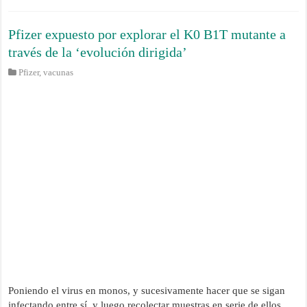
Pfizer expuesto por explorar el K0 B1T mutante a
través de la ‘evolución dirigida’
Pfizer
,
vacunas
Poniendo el virus en monos, y sucesivamente hacer que se sigan
infectando entre sí, y luego recolectar muestras en serie de ellos...