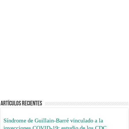
tasa de reacciones adversas del 75%
Denuncian sustracción y
Los estudios de
retención ilícita de
seguridad de las vacunas
menores por
infantiles no son seguros
funcionarios de
ni éticos
Olavarría
Evidencia de que la
Instituciones reguladoras
inyección COVID
y expertos capturados
generó más riesgos
por intereses ajenos a la
graves que supuestos
salud publica
beneficios
Artículos Recientes
Síndrome de Guillain-Barré vinculado a la
inyecciones COVID-19: estudio de los CDC