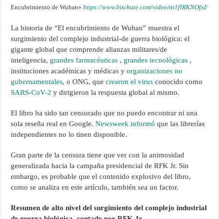
Encubrimiento de Wuhan»
https://www.bitchute.com/video/nt1flRKNOfxI/
La historia de “El encubrimiento de Wuhan” muestra el
surgimiento del complejo industrial-de guerra biológica: el
gigante global que comprende alianzas militares/de
inteligencia,
grandes farmacéuticas
,
grandes tecnológicas
,
instituciones académicas y médicas y
organizaciones no
gubernamentales
, o ONG, que
crearon el virus
conocido como
SARS-CoV-2
y dirigieron la respuesta global al mismo.
El libro ha sido tan censurado que no puedo encontrar ni una
sola reseña real en Google.
Newsweek informó
que las librerías
independientes no lo tinen disponible.
Gran parte de la censura tiene que ver con la animosidad
generalizada hacia la campaña presidencial de RFK Jr. Sin
embargo, es probable que el contenido explosivo del libro,
como se analiza en este artículo, también sea un factor.
Resumen de alto nivel del surgimiento del complejo industrial
de guerra biológica, contado por RFK Jr.