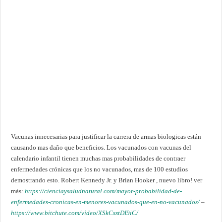
Vacunas innecesarias para justificar la carrera de armas biologicas están
causando mas daño que beneficios. Los vacunados con vacunas del
calendario infantil tienen muchas mas probabilidades de contraer
enfermedades crónicas que los no vacunados, mas de 100 estudios
demostrando esto. Robert Kennedy Jr. y Brian Hooker , nuevo libro! ver
más:
https://cienciaysaludnatural.com/mayor-probabilidad-de-
enfermedades-cronicas-en-menores-vacunados-que-en-no-vacunados/
–
https://www.bitchute.com/video/XSkCsstDI9iC/