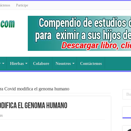
áctenos
Participe
r
Hierbas
Colabore
Nosotros
Contáctenos
tra Covid modifica el genoma humano
odifica el genoma humano
as