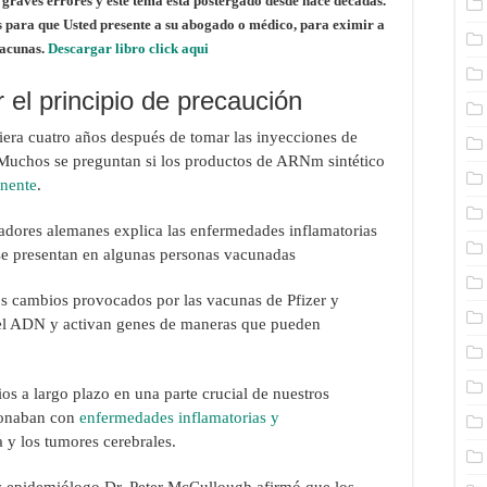
 graves errores y este tema esta postergado desde hace décadas.
os para que Usted presente a su abogado o médico, para eximir a
vacunas.
Descargar libro click aqui
 el principio de precaución
iera cuatro años después de tomar las inyecciones de
uchos se preguntan si los productos de ARNm sintético
anente
.
adores alemanes explica las enfermedades inflamatorias
se presentan en algunas personas vacunadas
los cambios provocados por las vacunas de Pfizer y
del ADN y activan genes de maneras que pueden
a largo plazo en una parte crucial de nuestros
ionaban con
enfermedades inflamatorias y
y los tumores cerebrales.
o y epidemiólogo Dr. Peter McCullough afirmó que los