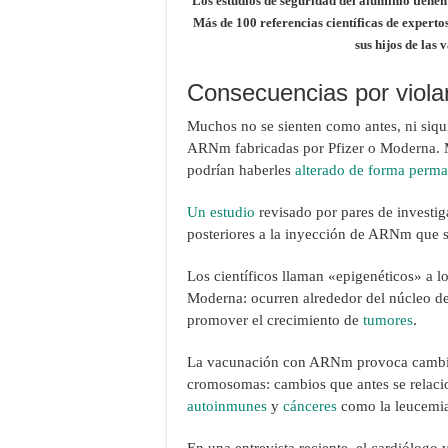
Los estudios de seguridad del aluminio tienen
Más de 100 referencias científicas de expert
sus hijos de las 
Consecuencias por violar
Muchos no se sienten como antes, ni siqu
ARNm fabricadas por Pfizer o Moderna. M
podrían haberles
alterado de forma perm
Un estudio
revisado por pares de investig
posteriores a la inyección de ARNm que 
Los científicos llaman «epigenéticos» a 
Moderna: ocurren alrededor del núcleo 
promover el crecimiento de
tumores
.
La vacunación con ARNm provoca cambios 
cromosomas: cambios que antes se relac
autoinmunes
y
cánceres
como la leucemia 
En una entrevista reciente, el cardiólog