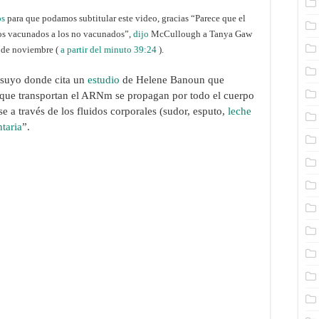
os
para que podamos subtitular este video, gracias “Parece que el
os vacunados a los no vacunados”,
d
i
jo
McCullough a Tanya Gaw
 de noviembre (
a partir del minuto 39:24
).
suyo donde cita un
estudio
de Helene Banoun que
s que transportan el ARNm se propagan por todo el cuerpo
 a través de los fluidos corporales (sudor, esputo,
leche
ntaria
”.