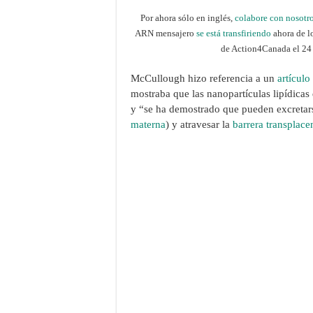
Por ahora sólo en inglés,
colabore con nosotr
ARN mensajero
se está transfiriendo
ahora de l
de Action4Canada el 24
McCullough hizo referencia a un
artículo
mostraba que las nanopartículas lipídica
y “se ha demostrado que pueden excretarse
materna
) y atravesar la
barrera transplace